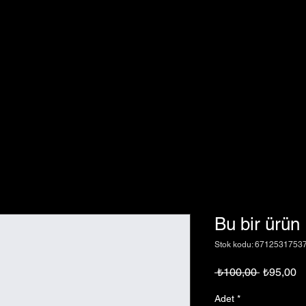
Bu bir ürün
Stok kodu: 6712531753
Normal
İn
 ₺100,00 
₺95,00
Fiyat
Fi
Adet
*