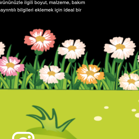
gerekir.
ürününüzle ilgili boyut, malzeme, bakım 
ikna etmek için en iy
yrıntılı bilgileri eklemek için ideal bir 
net bilgiler vermektir.