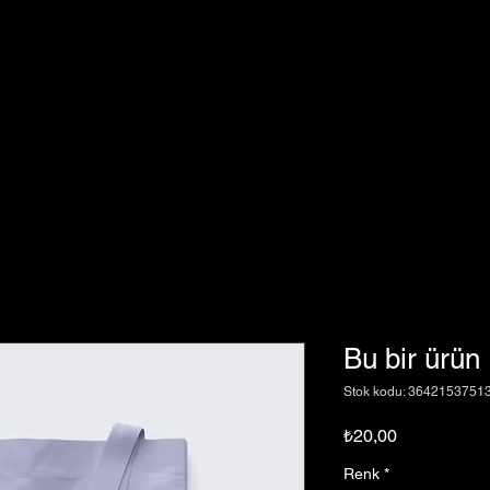
Bu bir ürün
Stok kodu: 3642153751
Fiyat
₺20,00
Renk
*