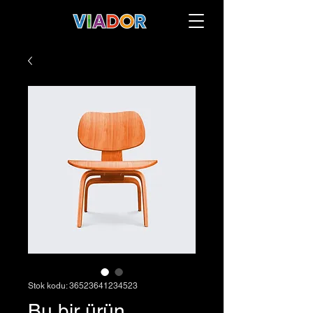
Stok kodu: 36523641234523
Bu bir ürün