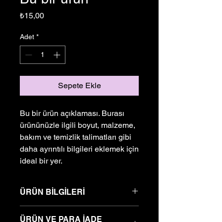
Fiyat
₺15,00
Adet
*
Sepete Ekle
Bu bir ürün açıklaması. Burası 
ürününüzle ilgili boyut, malzeme, 
bakım ve temizlik talimatları gibi 
daha ayrıntılı bilgileri eklemek için 
ideal bir yer.
ÜRÜN BİLGİLERİ
Burası ürününüzle ilgili boyut,
ÜRÜN VE PARA İADE
malzeme, bakım ve temizlik talimatları