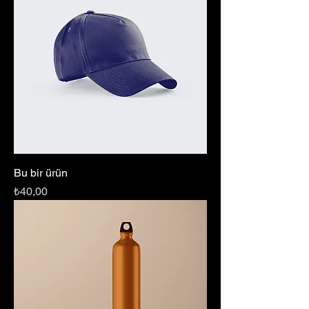
Bu bir ürün
Fiyat
₺40,00