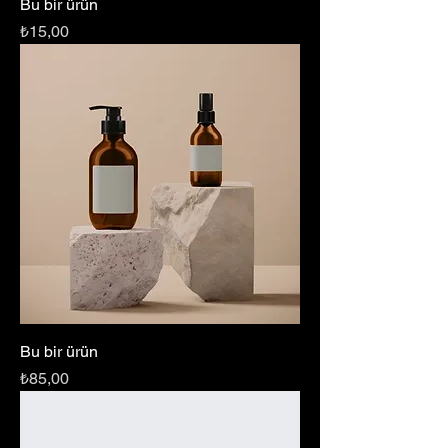
Bu bir ürün
Fiyat
₺15,00
Bu bir ürün
Fiyat
₺85,00