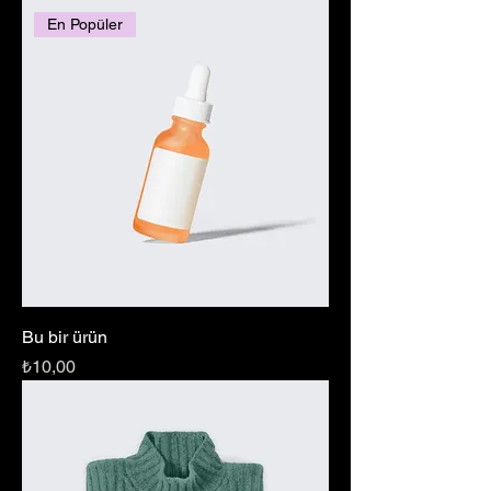
En Popüler
Bu bir ürün
Fiyat
₺10,00