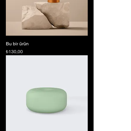
Bu bir ürün
Fiyat
₺130,00