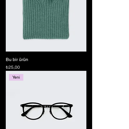
Bu bir ürün
Fiyat
₺25,00
Yeni